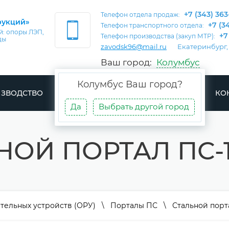
+7 (343) 363
Телефон отдела продаж:
рукций»
+7 (3
Телефон транспортного отдела:
: опоры ЛЭП,
+7
Телефон производства (закуп МТР):
ды
zavodsk96@mail.ru
Екатеринбург,
Ваш город:
Колумбус
Колумбус
Ваш город?
ЗВОДСТВО
ДОСТАВКА
ПРОЕКТЫ
СТАТЬИ
КО
Да
Выбрать другой город
НОЙ ПОРТАЛ ПС-1
тельных устройств (ОРУ)
\
Порталы ПС
\ Стальной порта