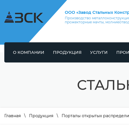
ООО «Завод Стальных Конст
Производство металлоконструкций
прожекторные мачты, молниеотво
О КОМПАНИИ
ПРОДУКЦИЯ
УСЛУГИ
ПРОИ
СТАЛЬ
Главная
\
Продукция
\
Порталы открытых распредели