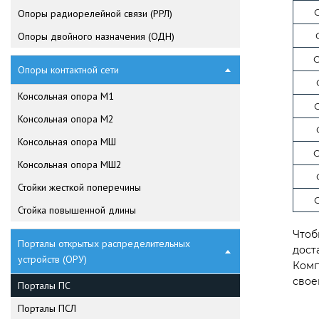
С
Опоры радиорелейной связи (РРЛ)
Опоры двойного назначения (ОДН)
С
Опоры контактной сети
Консольная опора М1
С
Консольная опора М2
Консольная опора МШ
С
Консольная опора МШ2
Стойки жесткой поперечины
С
Стойка повышенной длины
Чтоб
Порталы открытых распределительных
дост
устройств (ОРУ)
Комп
свое
Порталы ПС
Порталы ПСЛ