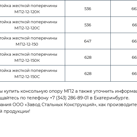
тойка жесткой поперечины
536
66
МП2-12-120К
тойка жесткой поперечины
536
66
МП2-12-120С
тойка жесткой поперечины
647
66
МП2-12-150
тойка жесткой поперечины
628
66
МП2-12-150К
тойка жесткой поперечины
628
66
МП2-12-150С
ы купить консольную опору МП2 а также уточнить информац
щайтесь по телефону +7 (343) 286-89-01 в Екатеринбурге.
ания ООО «Завод Стальных Конструкций», как производите
й продукции!