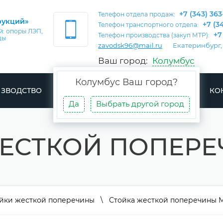
+7 (343) 363
Телефон отдела продаж:
рукций»
+7 (3
Телефон транспортного отдела:
: опоры ЛЭП,
+7
Телефон производства (закуп МТР):
ды
zavodsk96@mail.ru
Екатеринбург,
Ваш город:
Колумбус
Колумбус
Ваш город?
ЗВОДСТВО
ДОСТАВКА
ПРОЕКТЫ
СТАТЬИ
КО
Да
Выбрать другой город
ЕСТКОЙ ПОПЕР
йки жесткой поперечины
\ Стойка жесткой поперечины 