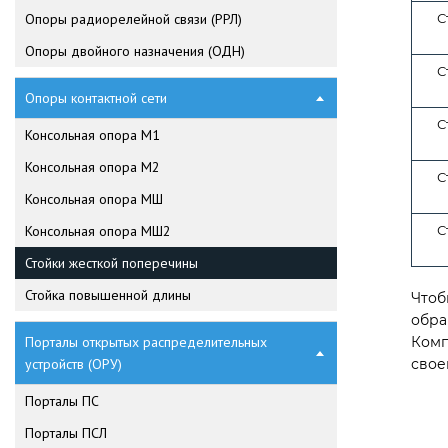
Опоры радиорелейной связи (РРЛ)
С
Опоры двойного назначения (ОДН)
С
Опоры контактной сети
С
Консольная опора М1
Консольная опора М2
С
Консольная опора МШ
Консольная опора МШ2
С
Стойки жесткой поперечины
Стойка повышенной длины
Чтоб
обра
Порталы открытых распределительных
Комп
устройств (ОРУ)
свое
Порталы ПС
Порталы ПСЛ