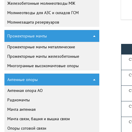
Железобетонные молниеотводы МЖ
Молниеотводы для АЗС и складов ГСМ
Молниезащита резервуаров
Прожекторные мачты
Прожекторные мачты металлические
Прожекторные мачты железобетонные
С
Многогранные высокомачтовые опоры
С
Антенные опоры
Антенная опора АО
С
Радиомачты
С
Мачта антенная
Мачта связи, башня и вышка связи
С
Опоры сотовой связи