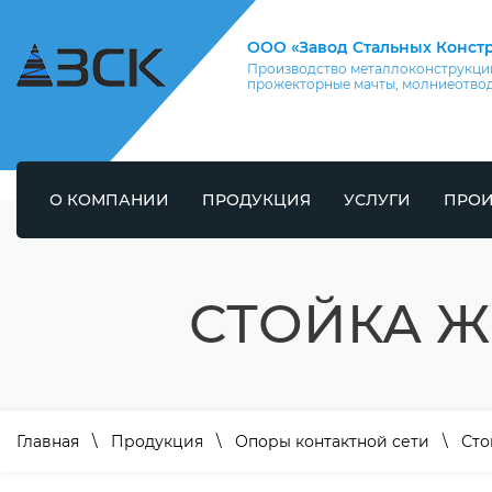
ООО «Завод Стальных Конст
Производство металлоконструкций
прожекторные мачты, молниеотво
О КОМПАНИИ
ПРОДУКЦИЯ
УСЛУГИ
ПРОИ
СТОЙКА Ж
Главная
\
Продукция
\
Опоры контактной сети
\
Сто