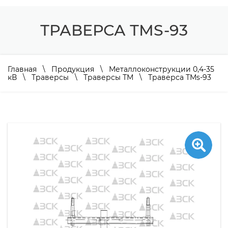
ТРАВЕРСА ТМS-93
Главная
\
Продукция
\
Металлоконструкции 0,4-35
кВ
\
Траверсы
\
Траверсы ТМ
\ Траверса ТМs-93