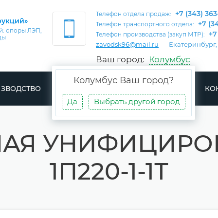
+7 (343) 363
Телефон отдела продаж:
рукций»
+7 (3
Телефон транспортного отдела:
: опоры ЛЭП,
+7
Телефон производства (закуп МТР):
ды
zavodsk96@mail.ru
Екатеринбург,
Ваш город:
Колумбус
Колумбус
Ваш город?
ЗВОДСТВО
ДОСТАВКА
ПРОЕКТЫ
СТАТЬИ
КО
Да
Выбрать другой город
АЯ УНИФИЦИРО
1П220-1-1Т