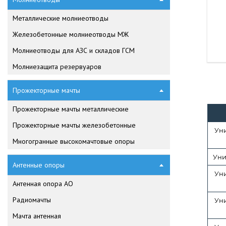
Металлические молниеотводы
Железобетонные молниеотводы МЖ
Молниеотводы для АЗС и складов ГСМ
Молниезащита резервуаров
Прожекторные мачты
Прожекторные мачты металлические
Прожекторные мачты железобетонные
Ун
Многогранные высокомачтовые опоры
Уни
Антенные опоры
Ун
Антенная опора АО
Радиомачты
Ун
Мачта антенная