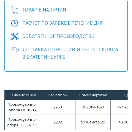
ТОВАР В НАЛИЧИИ
РАСЧЁТ ПО ЗАЯВКЕ В ТЕЧЕНИЕ ДНЯ
СОБСТВЕННОЕ ПРОИЗВОДСТВО
ДОСТАВКА ПО РОССИИ И СНГ СО СКЛАДА
В ЕКАТЕРИНБУРГЕ
Наименование
Вес опоры
Номер чертежа
Цен
Промежуточная
2268
3079тм-т6-9
147 420 
опора ПС110-13
Промежуточная
2292
5778тм-т3-20
148 980 
опора ПС110-13Н